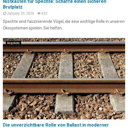
Nistkästen für Spechte: Schaffe einen sicheren
Brutplatz
January 20, 2026
632
Spechte sind faszinierende Vögel, die eine wichtige Rolle in unseren
Ökosystemen spielen. Sie helfen...
Angebote
Die unverzichtbare Rolle von Ballast in moderner