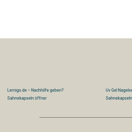
Lernigo.de – Nachhilfe geben?
Uv Gel Nagelse
Sahnekapseln öffner
Sahnekapseln