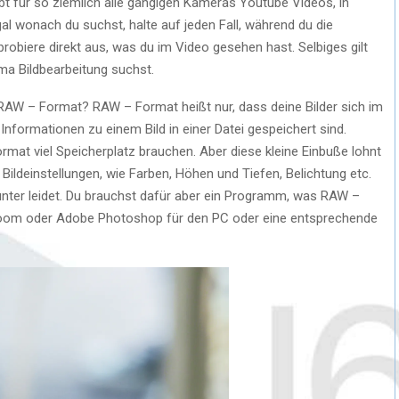
bt für so ziemlich alle gängigen Kameras Youtube Videos, in
Egal wonach du suchst, halte auf jeden Fall, während du die
robiere direkt aus, was du im Video gesehen hast. Selbiges gilt
a Bildbearbeitung suchst.
 RAW – Format? RAW – Format heißt nur, dass deine Bilder sich im
nformationen zu einem Bild in einer Datei gespeichert sind.
rmat viel Speicherplatz brauchen. Aber diese kleine Einbuße lohnt
 Bildeinstellungen, wie Farben, Höhen und Tiefen, Belichtung etc.
unter leidet. Du brauchst dafür aber ein Programm, was RAW –
troom oder Adobe Photoshop für den PC oder eine entsprechende