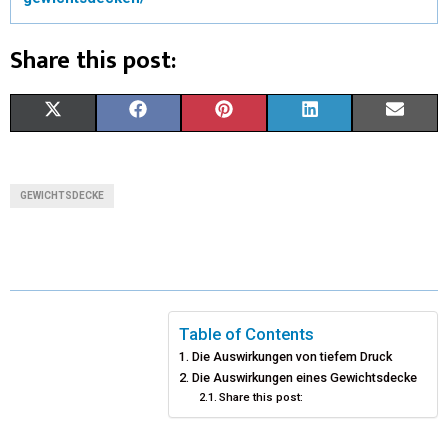
Share this post:
X
F
P
L
E
(
A
I
I
M
T
C
N
N
A
GEWICHTSDECKE
W
E
T
K
I
I
B
E
E
L
T
O
R
D
T
O
E
I
Table of Contents
Die Auswirkungen von tiefem Druck
E
K
S
N
Die Auswirkungen eines Gewichtsdecke
Share this post:
R
T
)