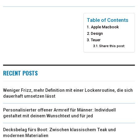
W
E
T
K
I
I
B
E
E
L
Table of Contents
Apple Macbook
T
O
R
D
Design
T
O
E
Teuer
I
Share this post:
E
K
S
N
R
T
RECENT POSTS
)
Weniger Frizz, mehr Definition mit einer Lockenroutine, die sich
dauerhaft umsetzen lässt
Personalisierter offener Armreif für Männer: Individuell
gestaltet mit deinem Wunschtext und für jed
Decksbelag fürs Boot: Zwischen klassischem Teak und
modernen Materialien