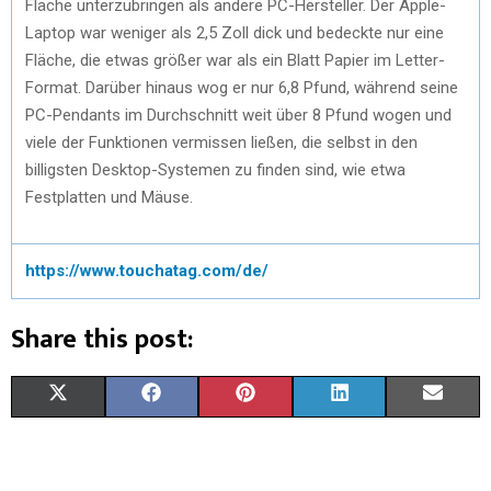
Fläche unterzubringen als andere PC-Hersteller. Der Apple-
Laptop war weniger als 2,5 Zoll dick und bedeckte nur eine
Fläche, die etwas größer war als ein Blatt Papier im Letter-
Format. Darüber hinaus wog er nur 6,8 Pfund, während seine
PC-Pendants im Durchschnitt weit über 8 Pfund wogen und
viele der Funktionen vermissen ließen, die selbst in den
billigsten Desktop-Systemen zu finden sind, wie etwa
Festplatten und Mäuse.
https://www.touchatag.com/de/
Share this post:
X
F
P
L
E
(
A
I
I
M
T
C
N
N
A