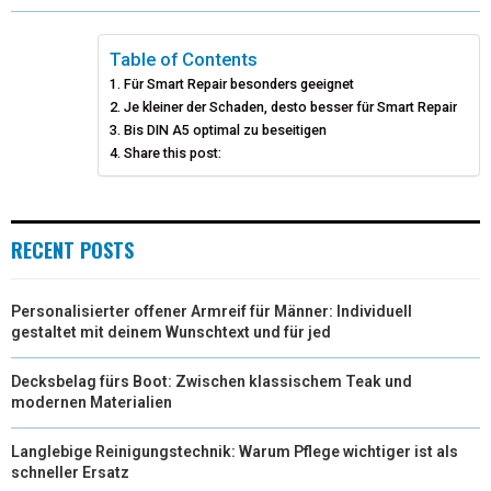
W
E
T
K
I
I
B
E
E
L
Table of Contents
Für Smart Repair besonders geeignet
T
O
R
D
Je kleiner der Schaden, desto besser für Smart Repair
T
Bis DIN A5 optimal zu beseitigen
O
E
I
Share this post:
E
K
S
N
R
T
RECENT POSTS
)
Personalisierter offener Armreif für Männer: Individuell
gestaltet mit deinem Wunschtext und für jed
Decksbelag fürs Boot: Zwischen klassischem Teak und
modernen Materialien
Langlebige Reinigungstechnik: Warum Pflege wichtiger ist als
schneller Ersatz