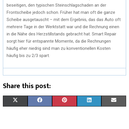
beseitigen, den typischen Steinschlagschaden an der
Frontscheibe jedoch schon. Früher hat man oft die ganze
Scheibe ausgetauscht – mit dem Ergebnis, das das Auto oft
mehrere Tage in der Werktstatt war und die Rechnung einen
in die Nähe des Herzstillstands gebracht hat. Smart Repair
sorgt hier für entspannte Momente, da die Rechnungen
häufig eher niedrig sind man zu konventionellen Kosten
häufig bis zu 2/3 spart.
Share this post:
X
F
P
L
E
(
A
I
I
M
T
C
N
N
A