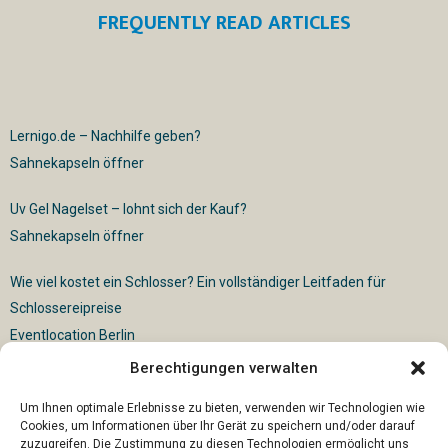
FREQUENTLY READ ARTICLES
Lernigo.de – Nachhilfe geben?
Sahnekapseln öffner
Uv Gel Nagelset – lohnt sich der Kauf?
Sahnekapseln öffner
Wie viel kostet ein Schlosser? Ein vollständiger Leitfaden für
Schlossereipreise
Eventlocation Berlin
Berechtigungen verwalten
Für die vollautomatische Sackentleerung gibt es vielfältige
Lösungen
Um Ihnen optimale Erlebnisse zu bieten, verwenden wir Technologien wie
Cookies, um Informationen über Ihr Gerät zu speichern und/oder darauf
zuzugreifen. Die Zustimmung zu diesen Technologien ermöglicht uns