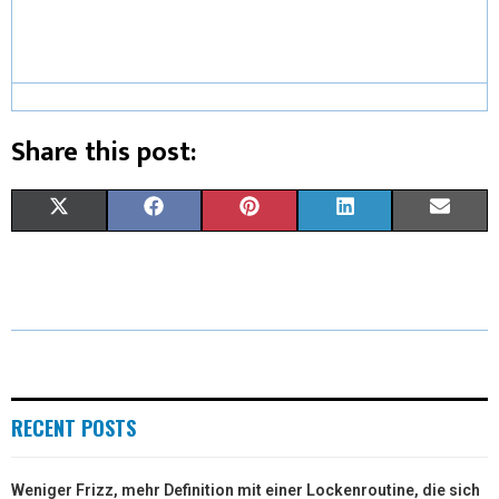
Share this post:
X
F
P
L
E
(
A
I
I
M
T
C
N
N
A
W
E
T
K
I
I
B
E
E
L
T
O
R
D
RECENT POSTS
T
O
E
I
Weniger Frizz, mehr Definition mit einer Lockenroutine, die sich
E
K
S
N