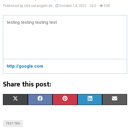
Published by U66-ostangeln.de
October 14, 2021
0
538
testing testing testing test
http://google.com
Share this post:
X
F
P
L
E
(
A
I
I
M
T
C
N
N
A
TEST TAG