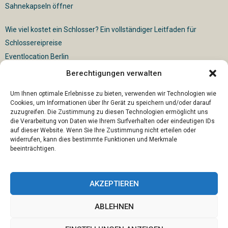
Sahnekapseln öffner
Wie viel kostet ein Schlosser? Ein vollständiger Leitfaden für
Schlossereipreise
Eventlocation Berlin
Berechtigungen verwalten
Für die vollautomatische Sackentleerung gibt es vielfältige
Lösungen
Um Ihnen optimale Erlebnisse zu bieten, verwenden wir Technologien wie
Cookies, um Informationen über Ihr Gerät zu speichern und/oder darauf
zuzugreifen. Die Zustimmung zu diesen Technologien ermöglicht uns
die Verarbeitung von Daten wie Ihrem Surfverhalten oder eindeutigen IDs
auf dieser Website. Wenn Sie Ihre Zustimmung nicht erteilen oder
widerrufen, kann dies bestimmte Funktionen und Merkmale
beeinträchtigen.
AKZEPTIEREN
ABLEHNEN
@2023 - www.U66-ostangeln.de. All Right Reserved.