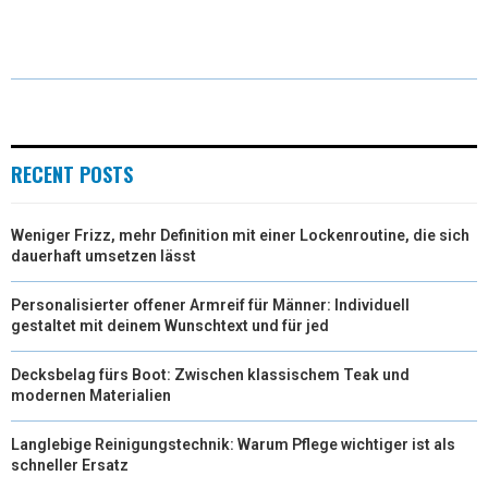
W
E
T
K
I
I
B
E
E
L
T
O
R
D
T
O
E
I
E
K
S
N
RECENT POSTS
R
T
Weniger Frizz, mehr Definition mit einer Lockenroutine, die sich
)
dauerhaft umsetzen lässt
Personalisierter offener Armreif für Männer: Individuell
gestaltet mit deinem Wunschtext und für jed
Decksbelag fürs Boot: Zwischen klassischem Teak und
modernen Materialien
Langlebige Reinigungstechnik: Warum Pflege wichtiger ist als
schneller Ersatz