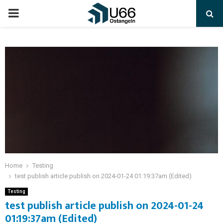
Home
Testing
test publish article publish on 2024-01-24 01:19:37am (Edited)
Testing
test publish article publish on 2024-01-24
01:19:37am (Edited)