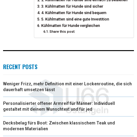
T
3. Kühlmatten für Hunde sind sicher
O
E
I
4. Kühlmatten für Hunde sind bequem
E
K
S
N
5. Kühlmatten sind eine gute Investition
Kühlmatten für Hunde vergleichen
R
T
Share this post:
)
RECENT POSTS
Weniger Frizz, mehr Definition mit einer Lockenroutine, die sich
dauerhaft umsetzen lässt
Personalisierter offener Armreif für Männer: Individuell
gestaltet mit deinem Wunschtext und für jed
Decksbelag fürs Boot: Zwischen klassischem Teak und
modernen Materialien