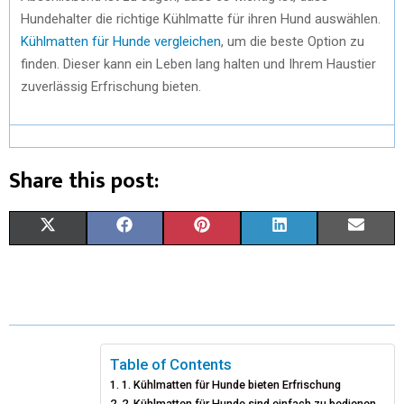
Hundehalter die richtige Kühlmatte für ihren Hund auswählen.
Kühlmatten für Hunde vergleichen
, um die beste Option zu
finden. Dieser kann ein Leben lang halten und Ihrem Haustier
zuverlässig Erfrischung bieten.
Share this post:
X
F
P
L
E
(
A
I
I
M
T
C
N
N
A
W
E
T
K
I
I
B
E
E
L
Table of Contents
1. Kühlmatten für Hunde bieten Erfrischung
T
O
R
D
2. Kühlmatten für Hunde sind einfach zu bedienen