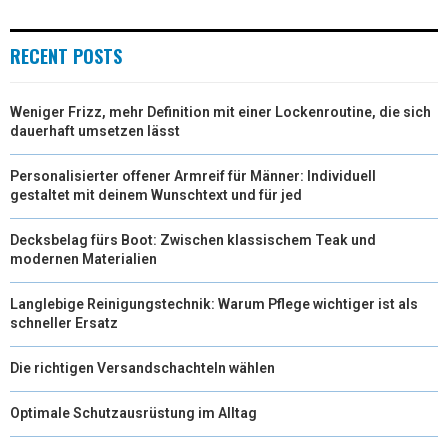
I
B
E
E
L
T
O
R
D
RECENT POSTS
T
O
E
I
Weniger Frizz, mehr Definition mit einer Lockenroutine, die sich
E
K
S
N
dauerhaft umsetzen lässt
R
T
Personalisierter offener Armreif für Männer: Individuell
)
gestaltet mit deinem Wunschtext und für jed
Decksbelag fürs Boot: Zwischen klassischem Teak und
modernen Materialien
Langlebige Reinigungstechnik: Warum Pflege wichtiger ist als
schneller Ersatz
Die richtigen Versandschachteln wählen
Optimale Schutzausrüstung im Alltag