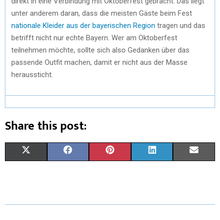
direkt in eine Verbindung mit Oktoberfest gebracht. Das liegt
unter anderem daran, dass die meisten Gäste beim Fest
nationale Kleider aus der bayerischen Region
tragen und das
betrifft nicht nur echte Bayern. Wer am Oktoberfest
teilnehmen möchte, sollte sich also Gedanken über das
passende Outfit machen, damit er nicht aus der Masse
heraussticht.
Share this post:
X
F
P
L
E
(
A
I
I
M
T
C
N
N
A
W
E
T
K
I