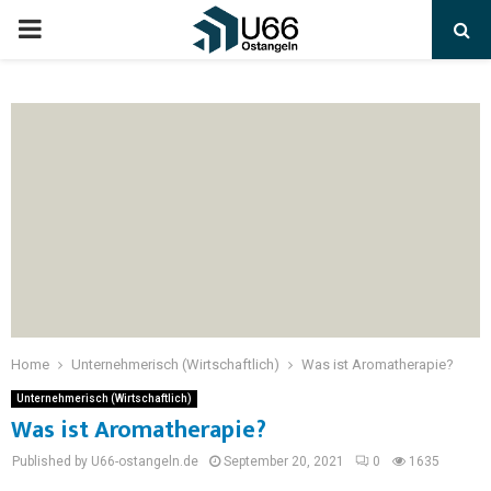
Home
Unternehmerisch (Wirtschaftlich)
Was ist Aromatherapie?
Unternehmerisch (Wirtschaftlich)
Was ist Aromatherapie?
Published by U66-ostangeln.de
September 20, 2021
0
1635