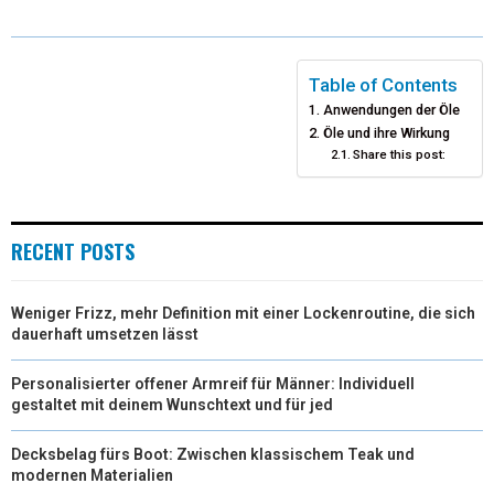
T
O
R
D
T
O
E
I
Table of Contents
Anwendungen der Öle
E
K
S
N
Öle und ihre Wirkung
Share this post:
R
T
)
RECENT POSTS
Weniger Frizz, mehr Definition mit einer Lockenroutine, die sich
dauerhaft umsetzen lässt
Personalisierter offener Armreif für Männer: Individuell
gestaltet mit deinem Wunschtext und für jed
Decksbelag fürs Boot: Zwischen klassischem Teak und
modernen Materialien