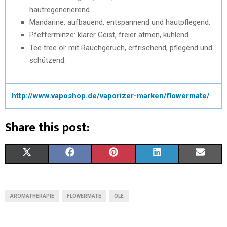
hautregenerierend.
Mandarine: aufbauend, entspannend und hautpflegend.
Pfefferminze: klarer Geist, freier atmen, kühlend.
Tee tree öl: mit Rauchgeruch, erfrischend, pflegend und
schützend.
http://www.vaposhop.de/vaporizer-marken/flowermate/
Share this post:
X
F
P
L
E
(
A
I
I
M
T
C
N
N
A
AROMATHERAPIE
FLOWERMATE
ÖLE
W
E
T
K
I
I
B
E
E
L