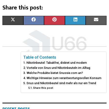
Share this post:
X
F
P
L
E
(
A
I
I
M
T
C
N
N
A
W
E
T
K
I
I
B
E
E
L
Table of Contents
Nikotinbeutel: Tabakfrei, diskret und modern
T
O
R
D
Vorteile von Snus und Nikotinbeuteln im Alltag
T
Welche Produkte bietet Snussie.com an?
O
E
I
Wichtige Hinweise zum verantwortungsvollen Konsum
E
K
S
N
Snus und Nikotinbeutel sind mehr als nur ein Trend
Share this post:
R
T
)