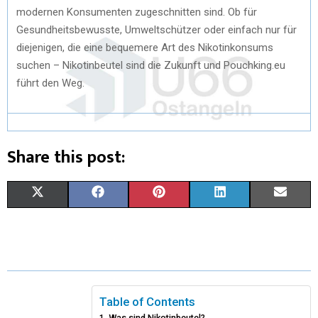
modernen Konsumenten zugeschnitten sind. Ob für
Gesundheitsbewusste, Umweltschützer oder einfach nur für
diejenigen, die eine bequemere Art des Nikotinkonsums
suchen – Nikotinbeutel sind die Zukunft und Pouchking.eu
führt den Weg.
Share this post:
X
F
P
L
E
(
A
I
I
M
T
C
N
N
A
W
E
T
K
I
I
B
E
E
L
Table of Contents
Was sind Nikotinbeutel?