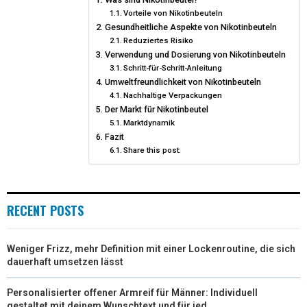
T
O
R
D
Vorteile von Nikotinbeuteln
Gesundheitliche Aspekte von Nikotinbeuteln
T
O
E
I
Reduziertes Risiko
E
K
S
N
Verwendung und Dosierung von Nikotinbeuteln
Schritt-für-Schritt-Anleitung
R
T
Umweltfreundlichkeit von Nikotinbeuteln
Nachhaltige Verpackungen
)
Der Markt für Nikotinbeutel
Marktdynamik
Fazit
Share this post:
RECENT POSTS
Weniger Frizz, mehr Definition mit einer Lockenroutine, die sich
dauerhaft umsetzen lässt
Personalisierter offener Armreif für Männer: Individuell
gestaltet mit deinem Wunschtext und für jed