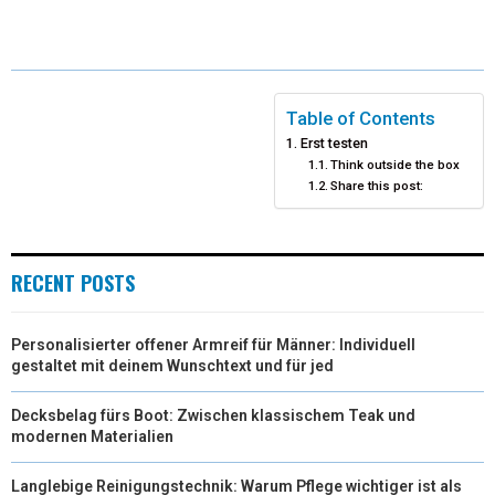
I
B
E
E
L
T
O
R
D
T
O
E
I
Table of Contents
Erst testen
E
K
S
N
Think outside the box
Share this post:
R
T
)
RECENT POSTS
Personalisierter offener Armreif für Männer: Individuell
gestaltet mit deinem Wunschtext und für jed
Decksbelag fürs Boot: Zwischen klassischem Teak und
modernen Materialien
Langlebige Reinigungstechnik: Warum Pflege wichtiger ist als