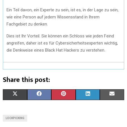
Ein Teil davon, ein Experte zu sein, ist es, in der Lage zu sein,
wie eine Person auf jedem Wissensstand in Ihrem
Fachgebiet zu denken.
Dies ist Ihr Vorteil. Sie können ein Schloss wie jeden Feind
angreifen, daher ist es für Cybersicherheitsexperten wichtig,
die Denkweise eines Black Hat Hackers zu verstehen.
Share this post:
X
F
P
L
E
(
A
I
I
M
T
C
N
N
A
LOCKPICKING
W
E
T
K
I