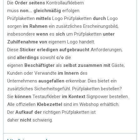
Die
Order
seitens
Kontrollaufklebern
muss
non…
gleichmäßig
erfolgen.
Prüfplaketten
mittels
Logo Prüfplaketten
durch
Logo
sorgen
im Rahmen
ein zusätzliches Erscheinungsbild,
insbesondere
wenn
es
sich
um Prüfplaketten
unter
Zuhilfenahme von
eigenem Logo handelt.
Diese
Sticker
erledigen
aufgebraucht
Anforderungen,
sind
allerdings
sowohl
c/o
die
eigenen
Beschäftigter
als
selbst
zusammen mit
Gäste,
Kunden oder Verwandte
im Innern
des
Unternehmens
ausgefallen
erkennbar. Dies bietet ein
zusätzliches Sicherheitsgefühl. Prüfplaketten bestellen?
Sie
können
Testaufkleber
im Kontext
Signpower bestellen.
Alle offiziellen
Klebezettel
sind im Webshop erhältlich.
Der
Aufkauf
der
richtigen Prüfplaketten ist
daher
nicht
schwierig.