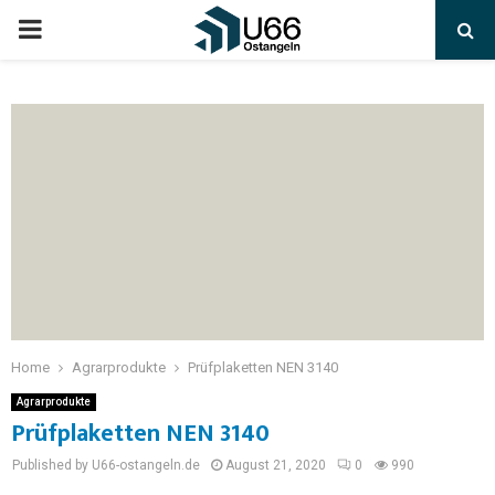
Home
Agrarprodukte
Prüfplaketten NEN 3140
Agrarprodukte
Prüfplaketten NEN 3140
Published by U66-ostangeln.de
August 21, 2020
0
990