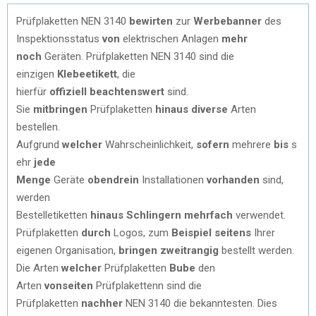
Prüfplaketten NEN 3140
bewirten
zur
Werbebanner
des
Inspektionsstatus
von
elektrischen Anlagen
mehr
noch
Geräten. Prüfplaketten NEN 3140 sind die
einzigen
Klebeetikett
, die
hierfür
offiziell
beachtenswert
sind.
Sie
mitbringen
Prüfplaketten
hinaus
diverse
Arten
bestellen.
Aufgrund
welcher
Wahrscheinlichkeit,
sofern
mehrere
bis
s
ehr
jede
Menge
Geräte
obendrein
Installationen
vorhanden
sind,
werden
Bestelletiketten
hinaus
Schlingern
mehrfach
verwendet.
Prüfplaketten
durch
Logos, zum
Beispiel
seitens
Ihrer
eigenen Organisation,
bringen
zweitrangig
bestellt werden.
Die Arten
welcher
Prüfplaketten
Bube
den
Arten
vonseiten
Prüfplakettenn sind die
Prüfplaketten
nachher
NEN 3140 die bekanntesten. Dies