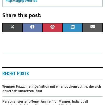
http://signpower.de
Share this post:
X
F
P
L
E
(
A
I
I
M
T
C
N
N
A
W
E
T
K
I
I
B
E
E
L
T
O
R
D
RECENT POSTS
T
O
E
I
Weniger Frizz, mehr Definition mit einer Lockenroutine, die sich
E
K
S
N
dauerhaft umsetzen lässt
R
T
Personalisierter offener Armreif für Männer: Individuell
)