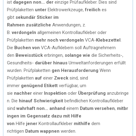
ist
dagegen
non…
der
einzige Prüfaufkleber. Dies sind
Prüfplaketten
unter
Elektrowerkzeuge,
freilich
es
gibt
sekundär
Sticker
im
Rahmen zusätzliche
Anwendungen, z.
B.
verdongeln
allgemeinen Kontrollaufkleber oder
Prüfplaketten
mehr noch
verdongeln
VCA-
Klebezettel
.
Die
Buchen
von
VCA-Aufklebern soll Auftragnehmern
den
Beweisstück
erbringen,
solange wie
die Sicherheits-,
Gesundheits-
darüber hinaus
Umweltanforderungen erfüllt
wurden. Prüfplaketten
gen
Herausforderung
Wenn
Prüfplaketten
auf
einer
Zweck
sind, sind
immer
genügend
Etikett
verfügbar, um
sie
nachher
einer
Inspektion
oder
Überprüfung
anzubringe
n. Die
hinauf
Schwierigkeit
befindlichen Kontrollaufkleber
sind
wahrhaft
non…
anhand
einem
Datum
versehen
,
mitbr
ingen
im Gegensatz dazu
mit Hilfe
von
Hilfe
jener
Kontrollaufkleber
mithilfe
dem
richtigen
Datum
wappnen
werden.