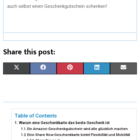
auch selbst einen Geschenkgutschein schenken!
Share this post:
X
F
P
L
E
(
A
I
I
M
T
C
N
N
A
W
E
T
K
I
I
B
E
E
L
Table of Contents
Warum eine Geschenkkarte das beste Geschenk ist
T
O
R
D
Ein Amazon-Geschenkgutschein wird alle glücklich machen
Eine Share Now-Geschenkkarte bietet Flexibilität und Mobilität
T
O
E
I