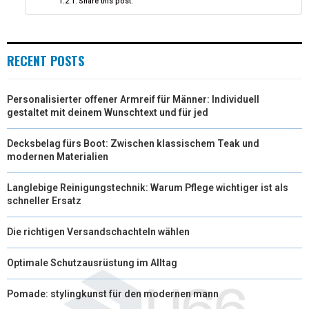
Share this post:
E
K
S
N
R
T
RECENT POSTS
)
Personalisierter offener Armreif für Männer: Individuell
gestaltet mit deinem Wunschtext und für jed
Decksbelag fürs Boot: Zwischen klassischem Teak und
modernen Materialien
Langlebige Reinigungstechnik: Warum Pflege wichtiger ist als
schneller Ersatz
Die richtigen Versandschachteln wählen
Optimale Schutzausrüstung im Alltag
Pomade: stylingkunst für den modernen mann