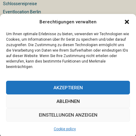
Schlossereipreise
Eventlocation Berlin
Berechtigungen verwalten
Für die vollautomatische Sackentleerung gibt es vielfältige
Lösungen
Um Ihnen optimale Erlebnisse zu bieten, verwenden wir Technologien wie
Cookies, um Informationen über Ihr Gerät zu speichern und/oder darauf
zuzugreifen. Die Zustimmung zu diesen Technologien ermöglicht uns
die Verarbeitung von Daten wie Ihrem Surfverhalten oder eindeutigen IDs
auf dieser Website. Wenn Sie Ihre Zustimmung nicht erteilen oder
widerrufen, kann dies bestimmte Funktionen und Merkmale
beeinträchtigen.
AKZEPTIEREN
ABLEHNEN
@2023 - www.U66-ostangeln.de. All Right Reserved.
EINSTELLUNGEN ANZEIGEN
Home
Cookie policy (EU)
Our authors
Partners
Website index
Cookie policy
Contact