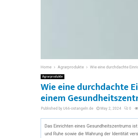
Home
Agrarprodukte
Wie eine durchdachte Einr
Agrarprodukte
Wie eine durchdachte E
einem Gesundheitszen
Published by U66-ostangeln.de
May 2, 2024
0
Das Einrichten eines Gesundheitszentrums ist 
und Ruhe sowie die Wahrung der Identität vers