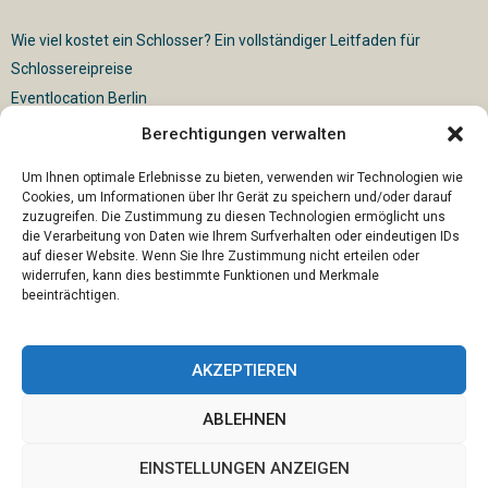
Wie viel kostet ein Schlosser? Ein vollständiger Leitfaden für
Schlossereipreise
Eventlocation Berlin
Berechtigungen verwalten
Für die vollautomatische Sackentleerung gibt es vielfältige
Lösungen
Um Ihnen optimale Erlebnisse zu bieten, verwenden wir Technologien wie
Cookies, um Informationen über Ihr Gerät zu speichern und/oder darauf
zuzugreifen. Die Zustimmung zu diesen Technologien ermöglicht uns
die Verarbeitung von Daten wie Ihrem Surfverhalten oder eindeutigen IDs
auf dieser Website. Wenn Sie Ihre Zustimmung nicht erteilen oder
widerrufen, kann dies bestimmte Funktionen und Merkmale
beeinträchtigen.
AKZEPTIEREN
ABLEHNEN
@2023 - www.U66-ostangeln.de. All Right Reserved.
EINSTELLUNGEN ANZEIGEN