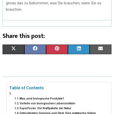
genau das zu bekommen, was Sie brauchen, wann Sie es
brauchen.
Share this post:
X
F
P
L
E
(
A
I
I
M
T
C
N
N
A
W
E
T
K
I
I
B
E
E
L
Table of Contents
T
O
R
D
Was sind biologische Produkte?
Vorteile von biologischen Lebensmitteln
T
O
E
I
Superfoods: Die Kraftpakete der Natur
Getrocknetes Gemüse und Obst: Eine praktische Option
E
K
S
N