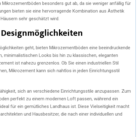
 Mikrozementböden besonders gut ab, da sie weniger anfällig für
ngen bieten sie eine hervorragende Kombination aus Ästhetik
 Häusern sehr geschätzt wird.
d Designmöglichkeiten
öglichkeiten geht, bieten Mikrozementböden eine beeindruckende
, minimalistischen Looks bis hin zu klassischen, eleganten
ment ist nahezu grenzenlos. Ob Sie einen industriellen Stil
en, Mikrozement kann sich nahtlos in jeden Einrichtungsstil
Fähigkeit, sich an verschiedene Einrichtungsstile anzupassen. Zum
tboden perfekt zu einem modernen Loft passen, während ein
deal für ein gemütliches Landhaus ist. Diese Vielseitigkeit macht
rchitekten und Hausbesitzer, die nach einer individuellen und