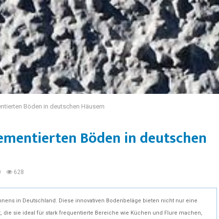
entierten Böden in deutschen Häusern
zementierten Böden in deutschen
0
628
ns in Deutschland. Diese innovativen Bodenbeläge bieten nicht nur eine
 die sie ideal für stark frequentierte Bereiche wie Küchen und Flure machen,