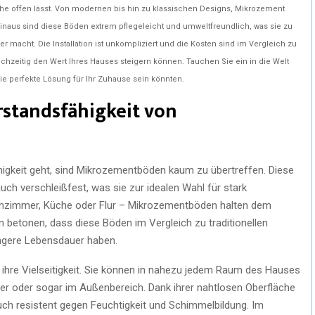
che offen lässt. Von modernen bis hin zu klassischen Designs, Mikrozement
hinaus sind diese Böden extrem pflegeleicht und umweltfreundlich, was sie zu
 macht. Die Installation ist unkompliziert und die Kosten sind im Vergleich zu
hzeitig den Wert Ihres Hauses steigern können. Tauchen Sie ein in die Welt
 perfekte Lösung für Ihr Zuhause sein könnten.
rstandsfähigkeit von
igkeit geht, sind Mikrozementböden kaum zu übertreffen. Diese
uch verschleißfest, was sie zur idealen Wahl für stark
hnzimmer, Küche oder Flur – Mikrozementböden halten dem
 betonen, dass diese Böden im Vergleich zu traditionellen
ängere Lebensdauer haben.
 ihre Vielseitigkeit. Sie können in nahezu jedem Raum des Hauses
ler oder sogar im Außenbereich. Dank ihrer nahtlosen Oberfläche
 auch resistent gegen Feuchtigkeit und Schimmelbildung. Im