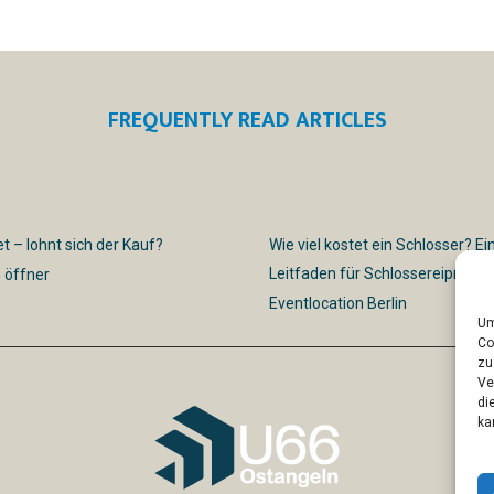
FREQUENTLY READ ARTICLES
t – lohnt sich der Kauf?
Wie viel kostet ein Schlosser? Ei
Leitfaden für Schlossereipreise
 öffner
Eventlocation Berlin
Um
Co
zu
Ve
di
ka