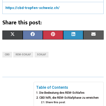
https://cbd-tropfen-schweiz.ch/
Share this post:
X
F
P
L
E
(
A
I
I
M
T
C
N
N
A
CBD
REM-SCHLAF
SCHLAF
W
E
T
K
I
I
B
E
E
L
T
O
R
D
T
O
E
I
Table of Contents
Die Bedeutung des REM-Schlafes
E
K
S
N
CBD hilft, die REM-Schlafphase zu erreichen
Share this post:
R
T