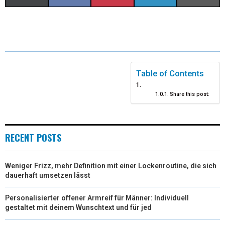
(
A
I
I
M
T
C
N
N
A
W
E
T
K
I
I
B
E
E
L
Table of Contents
T
O
R
D
Share this post:
T
O
E
I
E
K
S
N
RECENT POSTS
R
T
)
Weniger Frizz, mehr Definition mit einer Lockenroutine, die sich
dauerhaft umsetzen lässt
Personalisierter offener Armreif für Männer: Individuell
gestaltet mit deinem Wunschtext und für jed