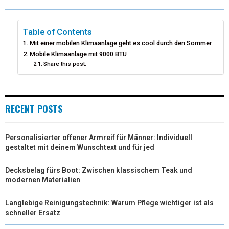
W
E
T
K
I
I
B
E
E
L
Table of Contents
Mit einer mobilen Klimaanlage geht es cool durch den Sommer
T
O
R
D
Mobile Klimaanlage mit 9000 BTU
Share this post:
T
O
E
I
E
K
S
N
R
T
RECENT POSTS
)
Personalisierter offener Armreif für Männer: Individuell
gestaltet mit deinem Wunschtext und für jed
Decksbelag fürs Boot: Zwischen klassischem Teak und
modernen Materialien
Langlebige Reinigungstechnik: Warum Pflege wichtiger ist als
schneller Ersatz