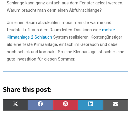
Schlange kann ganz einfach aus dem Fenster gelegt werden.
Warum braucht man denn einen Abfuhrschlange?
Um einen Raum abzukühlen, muss man die warme und
feuchte Luft aus dem Raum leiten. Das kann eine
mobile
Klimaanlage 2 Schlauch
System realisieren. Kostengünstiger
als eine feste Klimaanlage, einfach im Gebrauch und dabei
noch schick und kompakt. So eine Klimaanlage ist sicher eine
gute Investition für diesen Sommer.
Share this post:
X
F
P
L
E
(
A
I
I
M
T
C
N
N
A