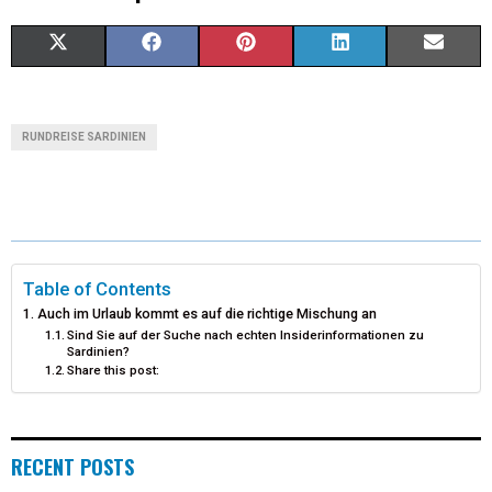
X
F
P
L
E
(
A
I
I
M
T
C
N
N
A
RUNDREISE SARDINIEN
W
E
T
K
I
I
B
E
E
L
T
O
R
D
T
O
E
I
Table of Contents
Auch im Urlaub kommt es auf die richtige Mischung an
E
K
S
N
Sind Sie auf der Suche nach echten Insiderinformationen zu
Sardinien?
R
T
Share this post:
)
RECENT POSTS