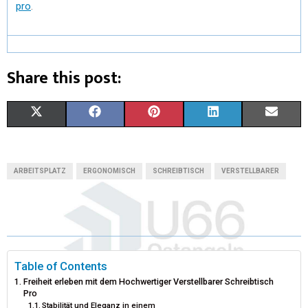
pro
.
Share this post:
X
F
P
L
E
(
A
I
I
M
T
C
N
N
A
ARBEITSPLATZ
ERGONOMISCH
SCHREIBTISCH
VERSTELLBARER
W
E
T
K
I
I
B
E
E
L
T
O
R
D
T
O
E
I
Table of Contents
Freiheit erleben mit dem Hochwertiger Verstellbarer Schreibtisch
E
K
S
N
Pro
Stabilität und Eleganz in einem