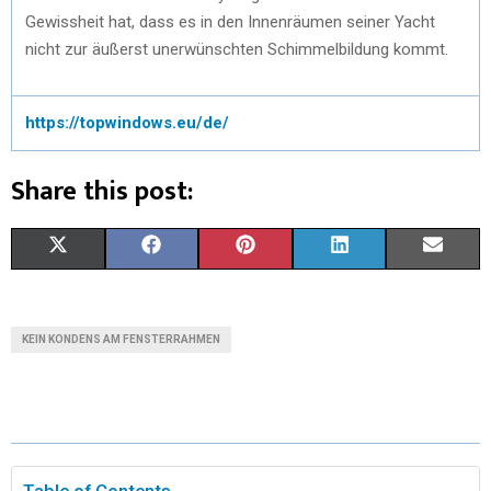
Gewissheit hat, dass es in den Innenräumen seiner Yacht
nicht zur äußerst unerwünschten Schimmelbildung kommt.
https://topwindows.eu/de/
Share this post:
X
F
P
L
E
(
A
I
I
M
T
C
N
N
A
KEIN KONDENS AM FENSTERRAHMEN
W
E
T
K
I
I
B
E
E
L
T
O
R
D
T
O
E
I
Table of Contents