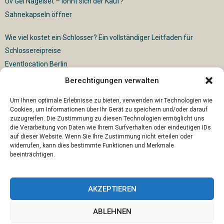
Uv Gel Nagelset – lohnt sich der Kauf?
Sahnekapseln öffner
Wie viel kostet ein Schlosser? Ein vollständiger Leitfaden für
Schlossereipreise
Eventlocation Berlin
Berechtigungen verwalten
Für die vollautomatische Sackentleerung gibt es vielfältige
Lösungen
Um Ihnen optimale Erlebnisse zu bieten, verwenden wir Technologien wie
Cookies, um Informationen über Ihr Gerät zu speichern und/oder darauf
zuzugreifen. Die Zustimmung zu diesen Technologien ermöglicht uns
die Verarbeitung von Daten wie Ihrem Surfverhalten oder eindeutigen IDs
auf dieser Website. Wenn Sie Ihre Zustimmung nicht erteilen oder
widerrufen, kann dies bestimmte Funktionen und Merkmale
beeinträchtigen.
AKZEPTIEREN
ABLEHNEN