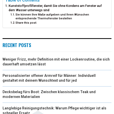
Kunststoffprofilfenster, damit Sie ohne Kondens am Fenster auf
E
K
S
N
dem Wasser unterwegs sind
Sie können Ihre Maße aufgeben und Ihren Wünschen
R
T
entsprechende Thermofenster bestellen
Share this post:
)
RECENT POSTS
Weniger Frizz, mehr Definition mit einer Lockenroutine, die sich
dauerhaft umsetzen lässt
Personalisierter offener Armreif für Männer: Individuell
gestaltet mit deinem Wunschtext und für jed
Decksbelag fürs Boot: Zwischen klassischem Teak und
modernen Materialien
Langlebige Reinigungstechnik: Warum Pflege wichtiger ist als
schneller Ersatz