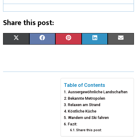
Share this post:
X
F
P
L
E
(
A
I
I
M
T
C
N
N
A
W
E
T
K
I
I
B
E
E
L
Table of Contents
Aussergewöhnliche Landschaften
T
O
R
D
Bekannte Metropolen
T
O
Relaxen am Strand
E
I
Köstliche Küche
E
K
S
N
Wandern und Ski fahren
Fazit:
R
T
Share this post: