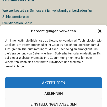
Wie viel kostet ein Schlosser? Ein vollständiger Leitfaden für
Schlossereipreise
Eventlocation Berlin
Berechtigungen verwalten
Für die vollautomatische Sackentleerung gibt es vielfältige
Lösungen
Um Ihnen optimale Erlebnisse zu bieten, verwenden wir Technologien wie
Cookies, um Informationen über Ihr Gerät zu speichern und/oder darauf
zuzugreifen. Die Zustimmung zu diesen Technologien ermöglicht uns
die Verarbeitung von Daten wie Ihrem Surfverhalten oder eindeutigen IDs
auf dieser Website. Wenn Sie Ihre Zustimmung nicht erteilen oder
widerrufen, kann dies bestimmte Funktionen und Merkmale
beeinträchtigen.
AKZEPTIEREN
ABLEHNEN
@2023 - www.U66-ostangeln.de. All Right Reserved.
EINSTELLUNGEN ANZEIGEN