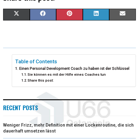
X
F
P
L
E
(
A
I
I
M
T
C
N
N
A
W
E
T
K
I
I
B
E
E
L
Table of Contents
Einen Personal Development Coach zu haben ist der Schlüssel
T
O
R
D
Sie können es mit der Hilfe eines Coaches tun
Share this post:
T
O
E
I
E
K
S
N
R
T
RECENT POSTS
)
Weniger Frizz, mehr Definition mit einer Lockenroutine, die sich
dauerhaft umsetzen lässt