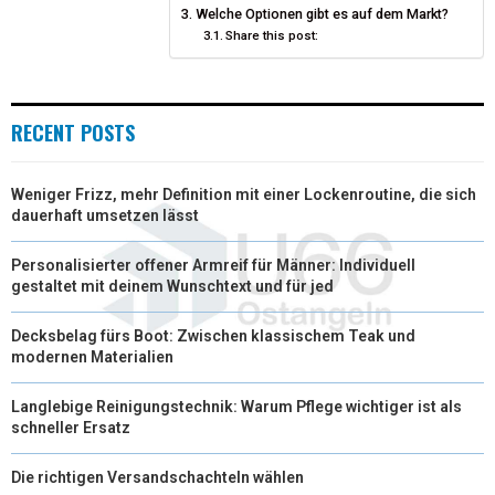
T
O
Welche Optionen gibt es auf dem Markt?
E
I
Share this post:
E
K
S
N
R
T
RECENT POSTS
)
Weniger Frizz, mehr Definition mit einer Lockenroutine, die sich
dauerhaft umsetzen lässt
Personalisierter offener Armreif für Männer: Individuell
gestaltet mit deinem Wunschtext und für jed
Decksbelag fürs Boot: Zwischen klassischem Teak und
modernen Materialien
Langlebige Reinigungstechnik: Warum Pflege wichtiger ist als
schneller Ersatz
Die richtigen Versandschachteln wählen