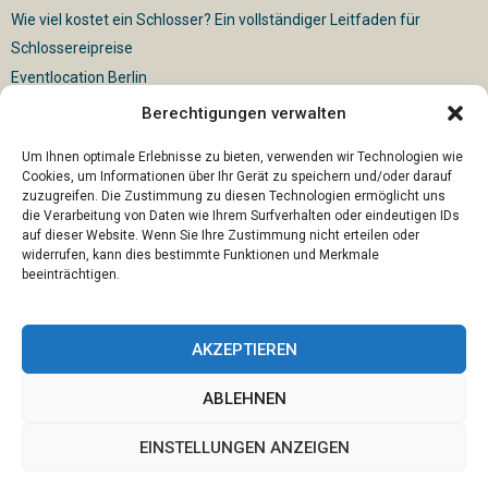
Wie viel kostet ein Schlosser? Ein vollständiger Leitfaden für
Schlossereipreise
Eventlocation Berlin
Berechtigungen verwalten
Für die vollautomatische Sackentleerung gibt es vielfältige
Lösungen
Um Ihnen optimale Erlebnisse zu bieten, verwenden wir Technologien wie
Cookies, um Informationen über Ihr Gerät zu speichern und/oder darauf
zuzugreifen. Die Zustimmung zu diesen Technologien ermöglicht uns
die Verarbeitung von Daten wie Ihrem Surfverhalten oder eindeutigen IDs
auf dieser Website. Wenn Sie Ihre Zustimmung nicht erteilen oder
widerrufen, kann dies bestimmte Funktionen und Merkmale
beeinträchtigen.
AKZEPTIEREN
ABLEHNEN
@2023 - www.U66-ostangeln.de. All Right Reserved.
EINSTELLUNGEN ANZEIGEN
Home
Cookie policy (EU)
Our authors
Partners
Website index