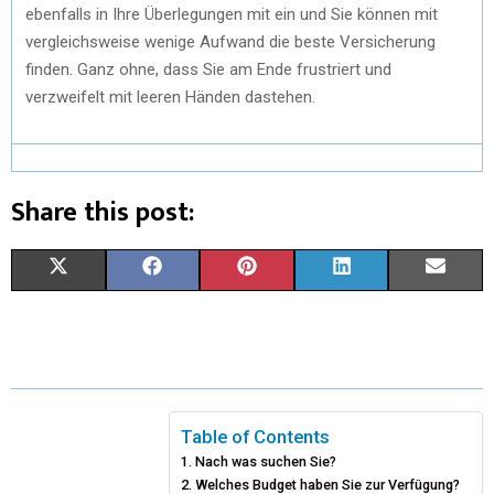
ebenfalls in Ihre Überlegungen mit ein und Sie können mit
vergleichsweise wenige Aufwand die beste Versicherung
finden. Ganz ohne, dass Sie am Ende frustriert und
verzweifelt mit leeren Händen dastehen.
Share this post:
X
F
P
L
E
(
A
I
I
M
T
C
N
N
A
W
E
T
K
I
I
B
E
E
L
Table of Contents
Nach was suchen Sie?
T
O
R
D
Welches Budget haben Sie zur Verfügung?